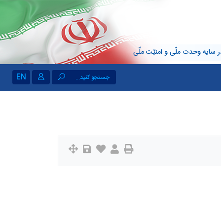
 سایه وحدت ملّی و امنیّت ملّی
EN
جستجو کنید...