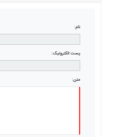
نام:
پست الکترونیک:
متن: