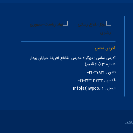
آدرس تماس
آدرس تماس : بزرگراه مدرس، تقاطع آفریقا، خیابان بیدار
شماره 3 (40 قدیم)
تلفن : 27821-021
فکس : 26213732-021
ایمیل : info[at]iwpco.ir
اشد.