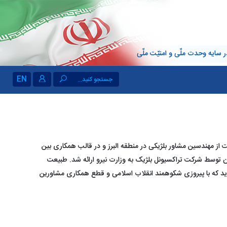
 سایه وحدت ملّی و امنیّت ملّی
EN
جستجو کنید...
است از مهندسین مشاور بلژیکی در منطقه البرز و در قالب همکاری بین
ز شد که در سال 1349 گزارشات اولیه آن توسط شرکت تراکسیونل بلژیک به وزارت نیرو ارائه شد. طبیعت
تی زمین‌شناسی در اوائل سال 1357 شروع گردید که با پیروزی شکوهمند انقلاب اسلامی و قطع همکاری مشاورین