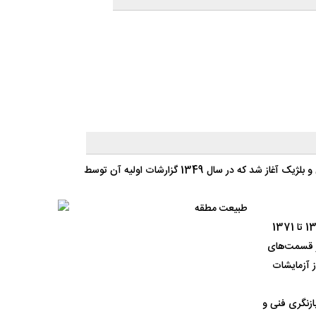
مطالعات اولیه ایجاد نیروگاه‌های تلمبه ذخیره‌ای در ایران با درخواست از مهندسین مشاور بلژیکی در منطقه البرز و در قالب همکاری بین دو دولت ایران و بلژیک آغاز شد که در سال 1349 گزارشات اولیه آن توسط
در سال 1362 مطالعات طراحی فاز 2 و تهیه اسناد مناقصه توسط شرکت مشانیر/ لامایر آغاز شد، که در سال 1364 به پایان رسید. در فاصله سالهای 1364 تا 1371
از قسمت‌های
ز آزمایشات
 تزریق تونل‌های انحراف در سال 1381 از سر گرفته شد، بازنگری فنی و