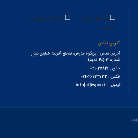
آدرس تماس
آدرس تماس : بزرگراه مدرس، تقاطع آفریقا، خیابان بیدار
شماره 3 (40 قدیم)
تلفن : 27821-021
فکس : 26213732-021
ایمیل : info[at]iwpco.ir
اشد.