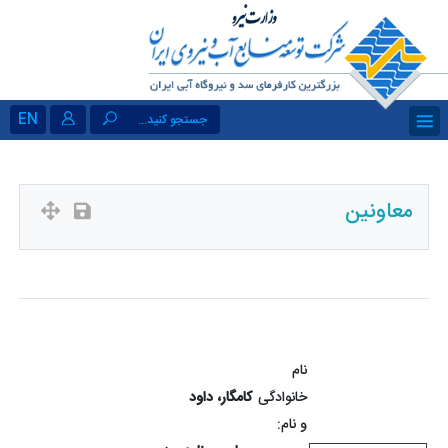
EN
جستجو کنید...
معاونین
نام
خانوادگی
کامگار، داود
و نام: