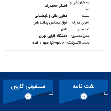
نام خانوادگی و
آهنگر، محمدرضا
نام:
سمت:
معاون مالی و ذیحسابی
آخرین مدرک
فوق لیسانس پدافند غیر
تحصیلی:
عامل
محل تحصیل:
دانشگاه فارابی تهران
پست الکترونیک
m.ahangar@iwpco.ir
لغت نامه
سمفونی کارون
تخصصی سد