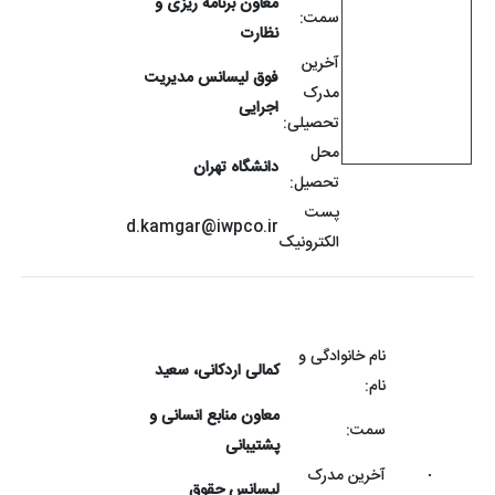
معاون برنامه ریزی و
سمت:
نظارت
آخرین
فوق لیسانس مدیریت
مدرک
اجرایی
تحصیلی:
محل
دانشگاه تهران
تحصیل:
پست
d.kamgar@iwpco.ir
الکترونیک
نام خانوادگی و
کمالی اردکانی، سعید
نام:
معاون منابع انسانی و
سمت:
پشتیبانی
آخرین مدرک
لیسانس حقوق