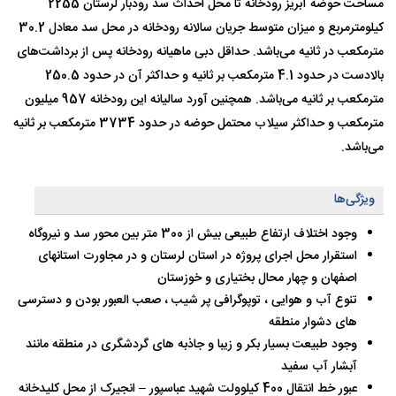
مساحت حوضه آبریز رودخانه تا محل احداث سد رودبار لرستان 2255
کیلومترمربع و میزان متوسط جریان سالانه رودخانه در محل سد معادل 30.2
مترمکعب در ثانیه می‌باشد. حداقل دبی ماهیانه رودخانه پس از برداشت‌های
بالادست در حدود 4.1 مترمکعب بر ثانیه و حداکثر آن در حدود 250.5
مترمکعب بر ثانیه می‌باشد. همچنین آورد سالیانه این رودخانه 957 میلیون
مترمکعب و حداکثر سیلاب محتمل حوضه در حدود 3734 مترمکعب بر ثانیه
می‌باشد.
ویژگی‌ها
وجود اختلاف ارتفاع طبیعی بیش از 300 متر بین محور سد و نیروگاه
استقرار محل اجرای پروژه در استان لرستان و در مجاورت استانهای
اصفهان و چهار محال بختیاری و خوزستان
تنوع آب و هوایی ، توپوگرافی پر شیب ، صعب العبور بودن و دسترسی
های دشوار منطقه
وجود طبیعت بسیار بکر و زیبا و جاذبه های گردشگری در منطقه مانند
آبشار آب سفید
عبور خط انتقال 400 کیلوولت شهید عباسپور – انجیرک از محل کلیدخانه