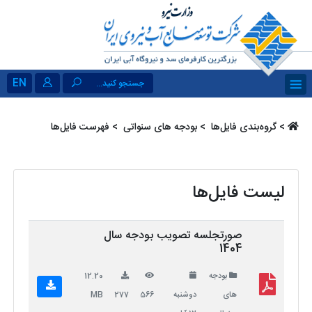
EN
جستجو کنید...
>
گروه‌بندی فایل‌ها ‏
>
بودجه های سنواتی ‏
> فهرست فایل‌ها
لیست فایل‌ها
صورتجلسه تصویب بودجه سال
1404
بودجه
12.20
های
دوشنبه
566
277
MB