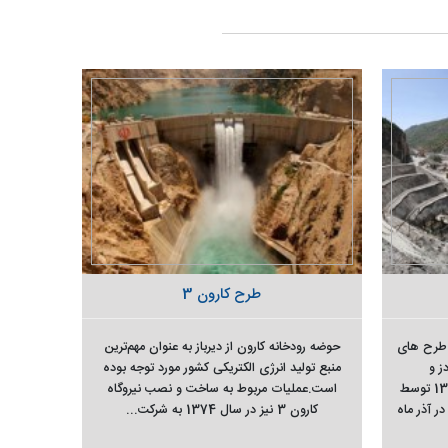
طرح کارون 3
طرح های
حوضه رودخانه کارون از دیرباز به عنوان مهم‌ترین
ز و
منبع تولید انرژی الکتریکی کشور مورد توجه بوده
(67
سرشاخه‌های آن تا قبل از بهمن ماه 1372 توسط
است.عملیات مربوط به ساخت و نصب نیروگاه
و همچن
 آذر ماه
کارون 3 نیز در سال 1374 به شرکت...
رودخانه 