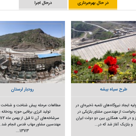
در حال بهره‌برداری
درحال اجرا
طرح سیاه بیشه
رودبار لرستان
لیه ایجاد نیروگاه‌های تلمبه ذخیره‌ای در
مطالعات مرحله پیش شناخت و شناخت 
درخواست از مهندسین مشاور بلژیکی در
تولید انرژی برقابی حوزه رودخانه د
ز و در قالب همکاری بین دو دولت ایران
و بلژیک آغاز شد که در...
مهندسین مشاور مهاب قدس انجام شد. در
1373...