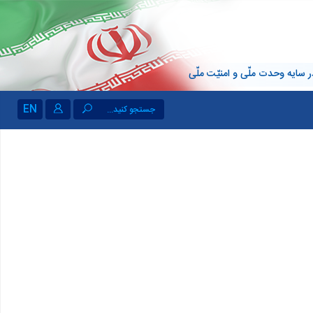
 سایه وحدت ملّی و امنیّت ملّی
EN
جستجو کنید...