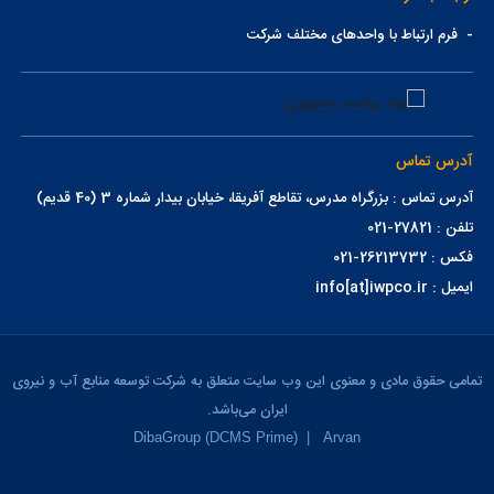
-
فرم ارتباط با واحدهای مختلف شرکت
آدرس تماس
آدرس تماس : بزرگراه مدرس، تقاطع آفریقا، خیابان بیدار شماره 3 (40 قدیم)
تلفن : 27821-021
فکس : 26213732-021
ایمیل : info[at]iwpco.ir
تمامی حقوق مادی و معنوی این وب سایت متعلق به شرکت توسعه منابع آب و نیروی
ایران می‌باشد.
DibaGroup (DCMS Prime)
|
Arvan