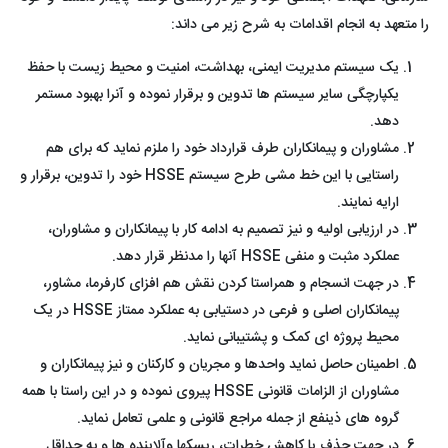
را متعهد به انجام اقدامات به شرح زیر می داند:
یک سیستم مدیریت ایمنی، بهداشت، امنیت و محیط زیست با حفظ
یکپارچگی سایر سیستم ها تدوین و برقرار نموده و آنرا بهبود مستمر
دهد.
مشاوران و پیمانکاران طرف قرارداد خود را ملزم نماید که برای هم
راستایی با این خط مشی طرح سیستم HSSE خود را تدوین، برقرار و
ارایه نمایند.
در ارزیابی اولیه و نیز تصمیم به ادامه کار با پیمانکاران و مشاوران،
عملکرد مثبت و منفی HSSE آنها را مدنظر قرار دهد.
در جهت انسجام و همراستا کردن نقش هم افزای کارفرما، مشاور،
پیمانکاران اصلی و فرعی در دستیابی به عملکرد ممتاز HSSE در یک
محیط پروژه ای کمک و پشتیبانی نماید.
اطمینان حاصل نماید واحدها و مجریان و کارکنان و نیز پیمانکاران و
مشاوران از الزامات قانونی HSSE پیروی نموده و در این راستا با همه
گروه های ذینفع از جمله مراجع قانونی و علمی تعامل نماید.
در جهت حذف یا کاهش خطرات، ریسکها وآلاینده ها و به حداقل