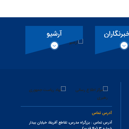
رشیو
ثبت درخواست
همکاری حقیقی
ت
آدرس تماس
آدرس تماس : بزرگراه مدرس، تقاطع آفریقا، خیابان بیدار
شماره 3 (40 قدیم)