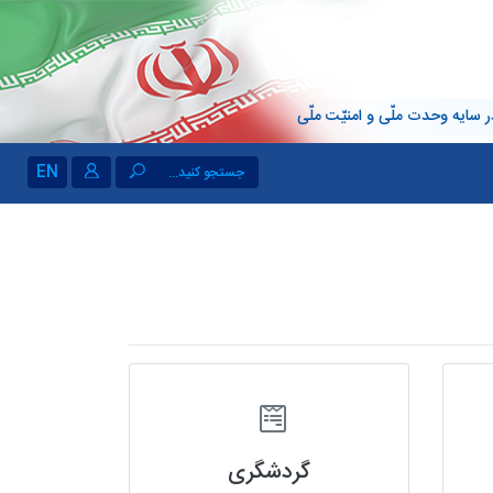
 سایه وحدت ملّی و امنیّت ملّی
EN
جستجو کنید...
گردشگری