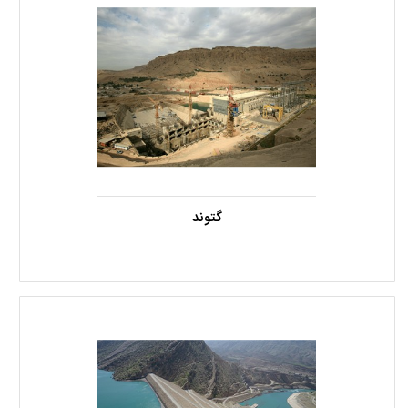
گتوند