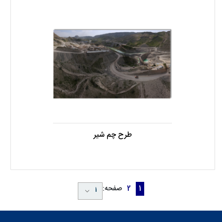
طرح چم شیر
1
2
صفحه: