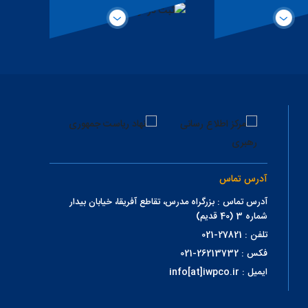
همکاری حقیقی
ت
آدرس تماس
آدرس تماس : بزرگراه مدرس، تقاطع آفریقا، خیابان بیدار
شماره 3 (40 قدیم)
تلفن : 27821-021
فکس : 26213732-021
ایمیل : info[at]iwpco.ir