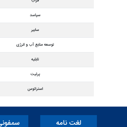
فراب
سپاسد
سابیر
توسعه منابع آب و انرژی
تابلیه
پرلیت
استراتوس
ت
لغت نامه
سمفونی ک