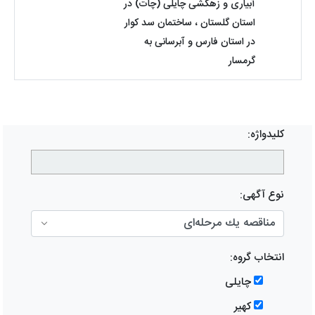
آبیاری و زهکشی چایلی (چات) در
استان گلستان ، ساختمان سد کوار
در استان فارس و آبرسانی به
گرمسار
کلیدواژه:
نوع آگهی:
انتخاب گروه:
چایلی
کهیر