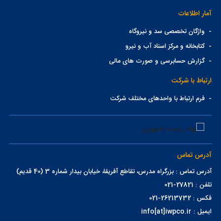
آمار اطلاعات
-
واژگان تخصصی سد و نیروگاه
-
کتابخانه و مرکز اسناد آب و نیرو
-
گزارش حسابرسی و صورت های مالی
ارتباط با شرکت
-
فرم ارتباط با واحدهای مختلف شرکت
آدرس تماس
آدرس تماس : بزرگراه مدرس، تقاطع آفریقا، خیابان بیدار شماره 3 (40 قدیم)
تلفن : 27821-021
فکس : 26213732-021
ایمیل : info[at]iwpco.ir