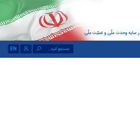
 سایه وحدت ملّی و امنیّت ملّی
EN
جستجو کنید...