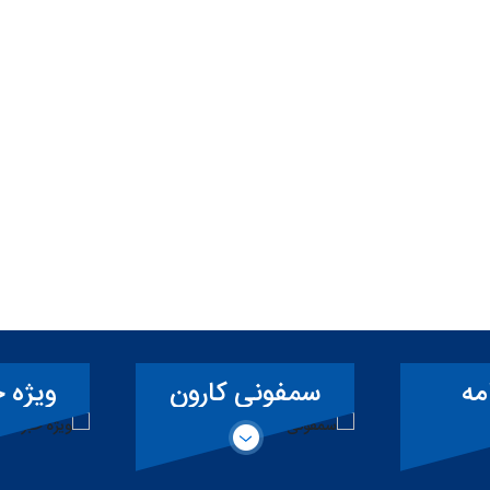
مه
سمفونی کارون
ویژه خ
سد