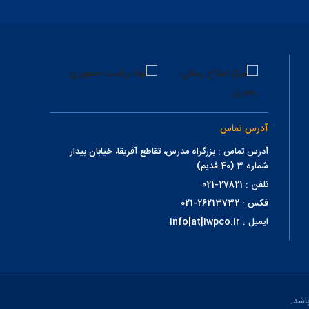
آدرس تماس
آدرس تماس : بزرگراه مدرس، تقاطع آفریقا، خیابان بیدار
شماره 3 (40 قدیم)
تلفن : 27821-021
فکس : 26213732-021
ایمیل : info[at]iwpco.ir
اشد.