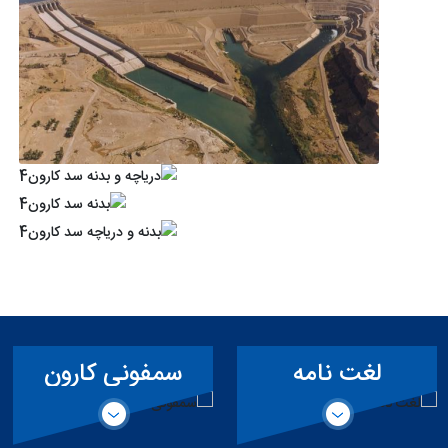
لغت نامه
سمفونی کارون
تخصصی سد