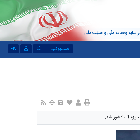
 سایه وحدت ملّی و امنیّت ملّی
EN
جستجو کنید...