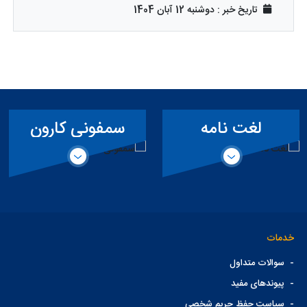
تاریخ خبر : دوشنبه 12 آبان 1404
لغت نامه
سمفونی کارون
تخصصی سد
خدمات
-
سوالات متداول
-
پیوندهای مفید
-
سیاست حفظ حریم شخصی