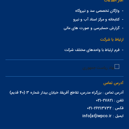
آمار اطلاعات
-
واژگان تخصصی سد و نیروگاه
-
کتابخانه و مرکز اسناد آب و نیرو
-
گزارش حسابرسی و صورت های مالی
ارتباط با شرکت
-
فرم ارتباط با واحدهای مختلف شرکت
آدرس تماس
آدرس تماس : بزرگراه مدرس، تقاطع آفریقا، خیابان بیدار شماره 3 (40 قدیم)
تلفن : 27821-021
فکس : 26213732-021
ایمیل : info[at]iwpco.ir