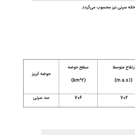
خانه سرنی نیز محسوب می‌گردد.
رتفاع متوسط
سطح حوضه
حوضه آبریز
)
km^2
(
)
m.a.s.l
(
702
706
سد سرنی