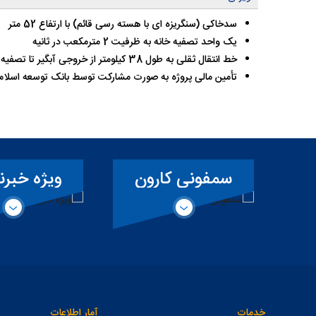
سدخاکی (سنگریزه ای با هسته رسی قائم) با ارتفاع 52 متر
یک واحد تصفیه خانه به ظرفیت 2 مترمکعب در ثانیه
خط انتقال ثقلی به طول 38 کیلومتر از خروجی آبگیر تا تصفیه خانه، از جنس Steel و GRP به قطر 1متر می باشد.
تأمین مالی پروژه به صورت مشارکت توسط بانک توسعه اسلامی (IDB) و منابع داخلی می 
سمفونی کارون
ویژه خبرنگاران
خدمات
آمار اطلاعات