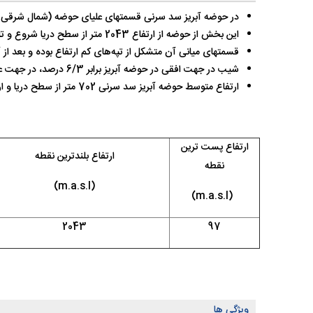
در حوضه آبریز سد سرنی قسمتهای علیای حوضه (شمال شرقی حو
این بخش از حوضه از ارتفاع 2043 متر از سطح دریا شروع و تا حدود 800 متر از سطح دریا را شامل می‌شود.
قسمتهای میانی آن متشکل از تپه‌های کم ارتفاع بوده و بعد از
شیب در جهت افقی در حوضه آبریز برابر 6/3 درصد، در جهت عمودی 24/4 و شیب متوسط حوضه برابر 94/3 درصد است.
ارتفاع متوسط حوضه آبریز سد سرنی 702 متر از سطح دریا و ارتفاع بلندترین و پست‌ترین نقطه حوضه به ترتیب 2043 و 97 متر می‌باشد.
ارتفاع پست ترین
ارتفاع بلندترین نقطه
نقطه
)
m.a.s.l
(
)
m.a.s.l
(
2043
97
ویژگی ها