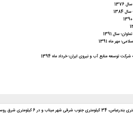
1376
 1384
ان؛ سال 1391
ی؛ مهر ماه 1391
ت توسعه منابع آب و نیروی ایران؛ خرداد ماه 1394