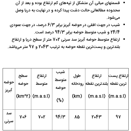
قسمتهای میانی آن متشکل از تپه‌های کم ارتفاع بوده و بعد از آن
محدوده مطالعاتی حالت دشت پیدا کرده و در نهایت به دریا وصل
می‌شود.
شیب در جهت افقی در حوضه آبریز برابر 6/3 درصد، در جهت عمودی
24/4 و شیب متوسط حوضه برابر 94/3 درصد است.
ارتفاع متوسط حوضه آبریز سد سرنی 702 متر از سطح دریا و ارتفاع
بلندترین و پست‌ترین نقطه حوضه به ترتیب 2043 و 97 متر می‌باشد.
شیب
ارتفاع پست
ارتفاع
طول
ارتفاع
سطح
متوسط
حوضه
ترین نقطه
بلندترین نقطه
رودخانه
متوسط
حوضه
حوضه
آبریز
)
km^2
(
)
m.a.s.l
(
)
km
(
)
m.a.s.l
(
)
m.a.s.l
(
)
%
(
سد
706
702
94/3
85
2043
97
سرنی