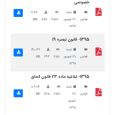
خصوصی
شنبه
7.38
قوانین
30 شهریور
2580
758
MB
1398
1395- قانون تبصره 19
شنبه
140.39
قوانین
30 شهریور
2511
693
KB
1398
1395- ابلاغیه ماده 23 قانون الحاق
شنبه
109.74
قوانین
30
2521
725
KB
شهریور
1398