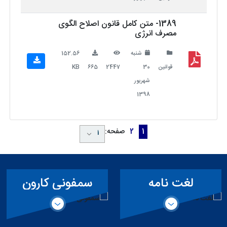
1389- متن کامل قانون اصلاح الگوی
مصرف انرژی
شنبه
152.56
قوانین
30
2447
665
KB
شهریور
1398
1
2
صفحه:
لغت نامه
سمفونی کارون
تخصصی سد