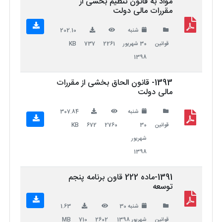
مواد به قانون تنظیم بخشی از
مقررات مالی دولت
شنبه
202.10
قوانین
30 شهریور
2261
737
KB
1398
1393- قانون الحاق بخشی از مقررات
مالی دولت
شنبه
307.84
قوانین
30
2760
672
KB
شهریور
1398
1391-ماده 222 قاون برنامه پنجم
توسعه
شنبه 30
1.63
قوانین
شهریور 1398
2602
710
MB