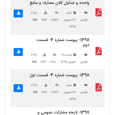
واحده و جداول کلان مصارف و منابع
شنبه
2.50
قوانین
30 شهریور
2526
754
MB
1398
1398- پیوست شماره 4- قسمت
دوم
شنبه 30
3.41
قوانین
شهریور 1398
2710
776
MB
1398- پیوست شماره 4- قسمت اول
شنبه
3.38
قوانین
30 شهریور
2729
772
MB
1398
1397- لایحه مشارکت عمومی و