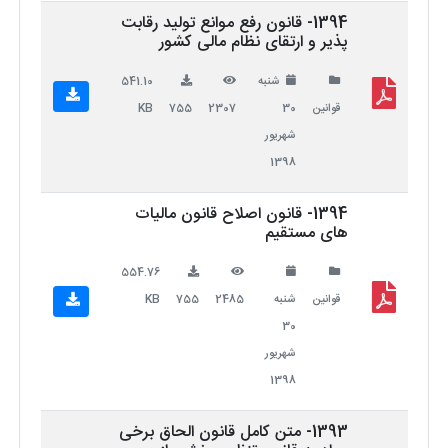
1394- قانون رفع موانع تولید رقابت
پذیر و ارتقای نظام مالی کشور
شنبه
541.10
قوانین
30
2307
755
KB
شهریور
1398
1394- قانون اصلاح قانون مالیات
های مستقیم
554.76
قوانین
شنبه
2485
755
KB
30
شهریور
1398
1393- متن کامل قانون الحاق برخی