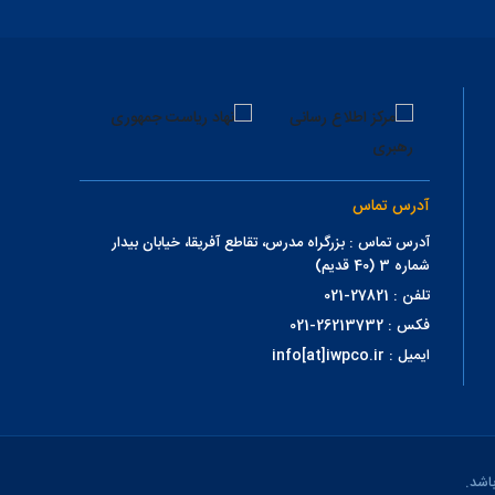
آدرس تماس
آدرس تماس : بزرگراه مدرس، تقاطع آفریقا، خیابان بیدار
شماره 3 (40 قدیم)
تلفن : 27821-021
فکس : 26213732-021
ایمیل : info[at]iwpco.ir
اشد.