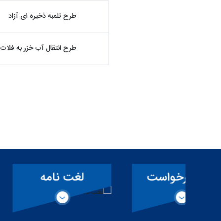
طرح تلمبه ذخیره ای آزاد
طرح انتقال آب خزر به فلات
ت
لغت نامه
سمفونی ک
ی
تخصصی سد