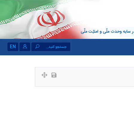
 سایه وحدت ملّی و امنیّت ملّی
EN
جستجو کنید...